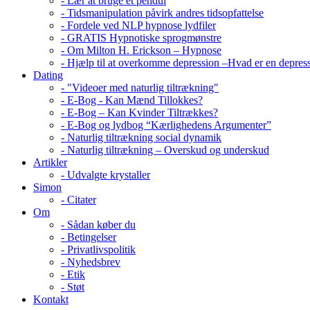
- Lær at bruge et pendul
- Tidsmanipulation påvirk andres tidsopfattelse
- Fordele ved NLP hypnose lydfiler
- GRATIS Hypnotiske sprogmønstre
- Om Milton H. Erickson – Hypnose
- Hjælp til at overkomme depression –Hvad er en depres
Dating
- "Videoer med naturlig tiltrækning"
- E-Bog - Kan Mænd Tillokkes?
- E-Bog – Kan Kvinder Tiltrækkes?
- E-Bog og lydbog “Kærlighedens Argumenter”
- Naturlig tiltrækning social dynamik
- Naturlig tiltrækning – Overskud og underskud
Artikler
- Udvalgte krystaller
Simon
- Citater
Om
- Sådan køber du
- Betingelser
- Privatlivspolitik
- Nyhedsbrev
- Etik
- Støt
Kontakt