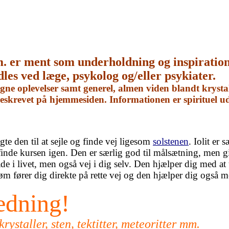
m. er ment som underholdning og inspiratio
dles ved læge, psykolog og/eller psykiater.
e oplevelser samt generel, almen viden blandt krystal
 beskrevet på hjemmesiden. Informationen er spirituel 
te den til at sejle og finde vej ligesom
solstenen
. Iolit er 
t finde kursen igen. Den er særlig god til målsætning, men 
e i livet, men også vej i dig selv. Den hjælper dig med at 
øm fører dig direkte på rette vej og den hjælper dig også med
ledning!
ystaller, sten, tektitter, meteoritter mm.