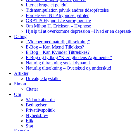
Lær at bruge et pendul
Tidsmanipulation påvirk andres tidsopfattelse
Fordele ved NLP hypnose lydfiler
GRATIS Hypnotiske sprogmønstre
Om Milton H. Erickson – Hypnose
Hjælp til at overkomme depression –Hvad er en depressi
Dating
“Videoer med naturlig tiltrækning”
E-Bog – Kan Mænd Tillokkes?
E-Bog – Kan Kvinder Tiltrækkes?
E-Bog og lydbog “Kærlighedens Argumenter”
Naturlig tiltrækning social dynamik
Naturlig tiltrækning – Overskud og underskud
Artikler
Udvalgte krystaller
Simon
Citater
Om
Sådan køber du
Betingelser
Privatlivspolitik
Nyhedsbrev
Etik
Støt