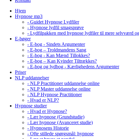
Kontakt
Hjem
Hypnose mp3
- Guidet Hypnose Lydfiler
- Hypnose lydfil smagsprøve
- Lydfilpakken med hypnose lydfiler til mere selvværd o
E-bøger
- E-bog - Sindets Argumenter
- E-bog – Troldmandens Sang
- E-bog - Kan Mænd Tillokkes?
- E-bog – Kan Kvinder Tiltrækkes?
- E-bog og lydbog - Kærlighedens Argumenter
Priser
NLP uddannelser
- NLP Practitioner uddannelse online
- NLP Master uddannelse online
- NLP Hypnose Practitioner
- Hvad er NLP?
Hypnose studier
- Hvad er Hypnose?
- Lær hypnose (Grundstudie)
- Lær hypnose (Avanceret studie)
- Hypnosens Historie
- Ofte stillede spørgsmål: hypnose