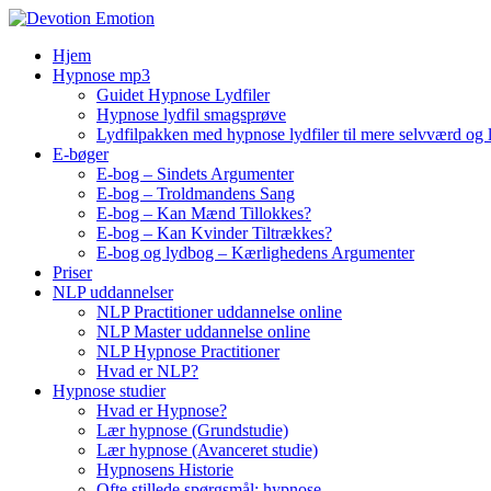
Skip
to
Hjem
content
Hypnose mp3
Guidet Hypnose Lydfiler
Hypnose lydfil smagsprøve
Lydfilpakken med hypnose lydfiler til mere selvværd og 
E-bøger
E-bog – Sindets Argumenter
E-bog – Troldmandens Sang
E-bog – Kan Mænd Tillokkes?
E-bog – Kan Kvinder Tiltrækkes?
E-bog og lydbog – Kærlighedens Argumenter
Priser
NLP uddannelser
NLP Practitioner uddannelse online
NLP Master uddannelse online
NLP Hypnose Practitioner
Hvad er NLP?
Hypnose studier
Hvad er Hypnose?
Lær hypnose (Grundstudie)
Lær hypnose (Avanceret studie)
Hypnosens Historie
Ofte stillede spørgsmål: hypnose