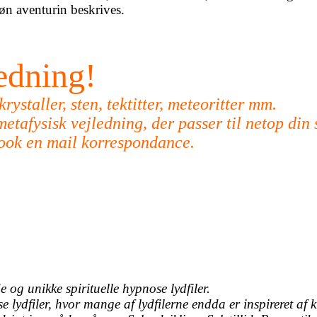
øn aventurin beskrives.
ledning!
ystaller, sten, tektitter, meteoritter mm.
etafysisk vejledning, der passer til netop din 
Book en mail korrespondance.
 og unikke spirituelle hypnose lydfiler.
ydfiler, hvor mange af lydfilerne endda er inspireret af k