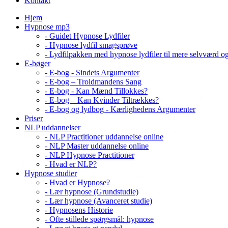
Kontakt
Hjem
Hypnose mp3
- Guidet Hypnose Lydfiler
- Hypnose lydfil smagsprøve
- Lydfilpakken med hypnose lydfiler til mere selvværd o
E-bøger
- E-bog - Sindets Argumenter
- E-bog – Troldmandens Sang
- E-bog - Kan Mænd Tillokkes?
- E-bog – Kan Kvinder Tiltrækkes?
- E-bog og lydbog - Kærlighedens Argumenter
Priser
NLP uddannelser
- NLP Practitioner uddannelse online
- NLP Master uddannelse online
- NLP Hypnose Practitioner
- Hvad er NLP?
Hypnose studier
- Hvad er Hypnose?
- Lær hypnose (Grundstudie)
- Lær hypnose (Avanceret studie)
- Hypnosens Historie
- Ofte stillede spørgsmål: hypnose