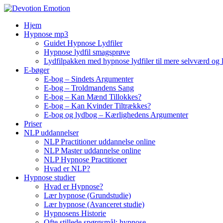
Skip
to
Hjem
content
Hypnose mp3
Guidet Hypnose Lydfiler
Hypnose lydfil smagsprøve
Lydfilpakken med hypnose lydfiler til mere selvværd og 
E-bøger
E-bog – Sindets Argumenter
E-bog – Troldmandens Sang
E-bog – Kan Mænd Tillokkes?
E-bog – Kan Kvinder Tiltrækkes?
E-bog og lydbog – Kærlighedens Argumenter
Priser
NLP uddannelser
NLP Practitioner uddannelse online
NLP Master uddannelse online
NLP Hypnose Practitioner
Hvad er NLP?
Hypnose studier
Hvad er Hypnose?
Lær hypnose (Grundstudie)
Lær hypnose (Avanceret studie)
Hypnosens Historie
Ofte stillede spørgsmål: hypnose