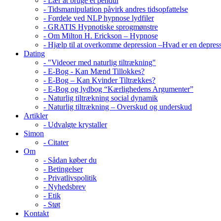
- Lær at bruge et pendul
- Tidsmanipulation påvirk andres tidsopfattelse
- Fordele ved NLP hypnose lydfiler
- GRATIS Hypnotiske sprogmønstre
- Om Milton H. Erickson – Hypnose
- Hjælp til at overkomme depression –Hvad er en depres
Dating
- "Videoer med naturlig tiltrækning"
- E-Bog - Kan Mænd Tillokkes?
- E-Bog – Kan Kvinder Tiltrækkes?
- E-Bog og lydbog “Kærlighedens Argumenter”
- Naturlig tiltrækning social dynamik
- Naturlig tiltrækning – Overskud og underskud
Artikler
- Udvalgte krystaller
Simon
- Citater
Om
- Sådan køber du
- Betingelser
- Privatlivspolitik
- Nyhedsbrev
- Etik
- Støt
Kontakt