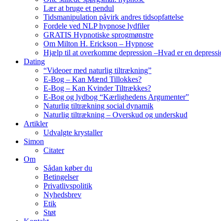
Lær at bruge et pendul
Tidsmanipulation påvirk andres tidsopfattelse
Fordele ved NLP hypnose lydfiler
GRATIS Hypnotiske sprogmønstre
Om Milton H. Erickson – Hypnose
Hjælp til at overkomme depression –Hvad er en depressi
Dating
“Videoer med naturlig tiltrækning”
E-Bog – Kan Mænd Tillokkes?
E-Bog – Kan Kvinder Tiltrækkes?
E-Bog og lydbog “Kærlighedens Argumenter”
Naturlig tiltrækning social dynamik
Naturlig tiltrækning – Overskud og underskud
Artikler
Udvalgte krystaller
Simon
Citater
Om
Sådan køber du
Betingelser
Privatlivspolitik
Nyhedsbrev
Etik
Støt