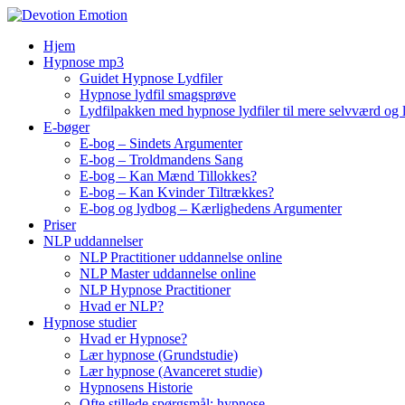
Skip
to
Hjem
content
Hypnose mp3
Guidet Hypnose Lydfiler
Hypnose lydfil smagsprøve
Lydfilpakken med hypnose lydfiler til mere selvværd og 
E-bøger
E-bog – Sindets Argumenter
E-bog – Troldmandens Sang
E-bog – Kan Mænd Tillokkes?
E-bog – Kan Kvinder Tiltrækkes?
E-bog og lydbog – Kærlighedens Argumenter
Priser
NLP uddannelser
NLP Practitioner uddannelse online
NLP Master uddannelse online
NLP Hypnose Practitioner
Hvad er NLP?
Hypnose studier
Hvad er Hypnose?
Lær hypnose (Grundstudie)
Lær hypnose (Avanceret studie)
Hypnosens Historie
Ofte stillede spørgsmål: hypnose