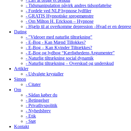
- Lær at bruge et pendul
- Tidsmanipulation påvirk andres tidsopfattelse
- Fordele ved NLP hypnose lydfiler
- GRATIS Hypnotiske sprogmønstre
- Om Milton H. Erickson – Hypnose
- Hjælp til at overkomme depression –Hvad er en depres
Dating
- "Videoer med naturlig tiltrækning"
- E-Bog - Kan Mænd Tillokkes?
- E-Bog – Kan Kvinder Tiltrækkes?
- E-Bog og lydbog “Kærlighedens Argumenter”
- Naturlig tiltrækning social dynamik
- Naturlig tiltrækning – Overskud og underskud
Artikler
- Udvalgte krystaller
Simon
- Citater
Om
- Sådan køber du
- Betingelser
- Privatlivspolitik
- Nyhedsbrev
- Etik
- Støt
Kontakt