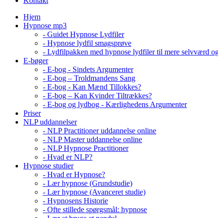
Kontakt
Hjem
Hypnose mp3
- Guidet Hypnose Lydfiler
- Hypnose lydfil smagsprøve
- Lydfilpakken med hypnose lydfiler til mere selvværd o
E-bøger
- E-bog - Sindets Argumenter
- E-bog – Troldmandens Sang
- E-bog - Kan Mænd Tillokkes?
- E-bog – Kan Kvinder Tiltrækkes?
- E-bog og lydbog - Kærlighedens Argumenter
Priser
NLP uddannelser
- NLP Practitioner uddannelse online
- NLP Master uddannelse online
- NLP Hypnose Practitioner
- Hvad er NLP?
Hypnose studier
- Hvad er Hypnose?
- Lær hypnose (Grundstudie)
- Lær hypnose (Avanceret studie)
- Hypnosens Historie
- Ofte stillede spørgsmål: hypnose