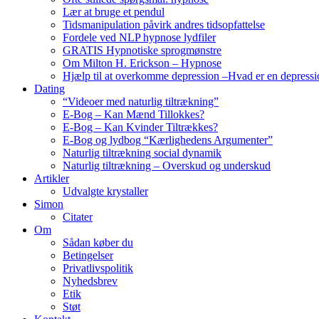
Lær at bruge et pendul
Tidsmanipulation påvirk andres tidsopfattelse
Fordele ved NLP hypnose lydfiler
GRATIS Hypnotiske sprogmønstre
Om Milton H. Erickson – Hypnose
Hjælp til at overkomme depression –Hvad er en depressi
Dating
“Videoer med naturlig tiltrækning”
E-Bog – Kan Mænd Tillokkes?
E-Bog – Kan Kvinder Tiltrækkes?
E-Bog og lydbog “Kærlighedens Argumenter”
Naturlig tiltrækning social dynamik
Naturlig tiltrækning – Overskud og underskud
Artikler
Udvalgte krystaller
Simon
Citater
Om
Sådan køber du
Betingelser
Privatlivspolitik
Nyhedsbrev
Etik
Støt