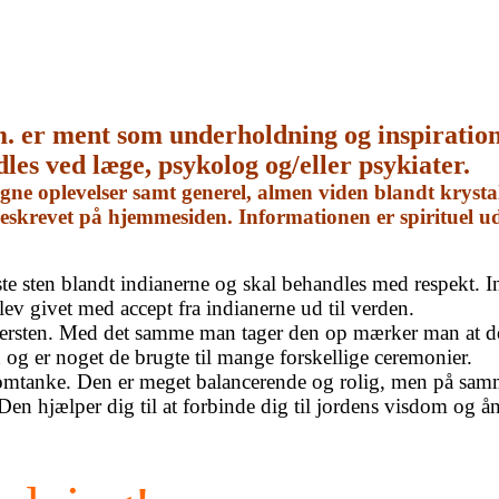
m. er ment som underholdning og inspiratio
dles ved læge, psykolog og/eller psykiater.
e oplevelser samt generel, almen viden blandt krystal
 beskrevet på hjemmesiden. Informationen er spirituel 
igste sten blandt indianerne og skal behandles med respekt.
blev givet med accept fra indianerne ud til verden.
 lersten. Med det samme man tager den op mærker man at dett
d og er noget de brugte til mange forskellige ceremonier.
omtanke. Den er meget balancerende og rolig, men på samme
 Den hjælper dig til at forbinde dig til jordens visdom og