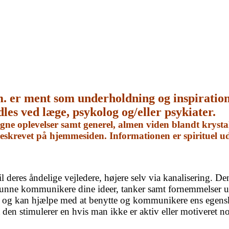
m. er ment som underholdning og inspiratio
dles ved læge, psykolog og/eller psykiater.
e oplevelser samt generel, almen viden blandt krystal
 beskrevet på hjemmesiden. Informationen er spirituel 
 til deres åndelige vejledere, højere selv via kanalisering
t kunne kommunikere dine ideer, tanker samt fornemmelser
ens, og kan hjælpe med at benytte og kommunikere ens egens
 den stimulerer en hvis man ikke er aktiv eller motiveret no