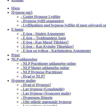
Kontakt
Hjem
Hypnose mp3
- Guidet Hypnose Lydfiler
- Hypnose lydfil smagsprøve
- Lydfilpakken med hypnose lydfiler til mere selvværd o
E-bøger
- E-bog - Sindets Argumenter
- E-bog – Troldmandens Sang
- E-bog - Kan Mænd Tillokkes?
- E-bog – Kan Kvinder Tiltrækkes?
- E-bog og lydbog - Kærlighedens Argumenter
Priser
NLP uddannelser
- NLP Practitioner uddannelse online
- NLP Master uddannelse online
- NLP Hypnose Practitioner
- Hvad er NLP?
Hypnose studier
- Hvad er Hypnose?
- Lær hypnose (Grundstudie)
- Lær hypnose (Avanceret studie)
- Hypnosens Historie
- Ofte stillede spørgsmål: hypnose