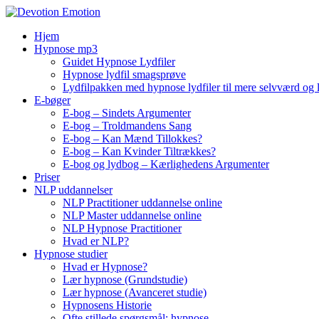
Skip
to
Hjem
content
Hypnose mp3
Guidet Hypnose Lydfiler
Hypnose lydfil smagsprøve
Lydfilpakken med hypnose lydfiler til mere selvværd og 
E-bøger
E-bog – Sindets Argumenter
E-bog – Troldmandens Sang
E-bog – Kan Mænd Tillokkes?
E-bog – Kan Kvinder Tiltrækkes?
E-bog og lydbog – Kærlighedens Argumenter
Priser
NLP uddannelser
NLP Practitioner uddannelse online
NLP Master uddannelse online
NLP Hypnose Practitioner
Hvad er NLP?
Hypnose studier
Hvad er Hypnose?
Lær hypnose (Grundstudie)
Lær hypnose (Avanceret studie)
Hypnosens Historie
Ofte stillede spørgsmål: hypnose