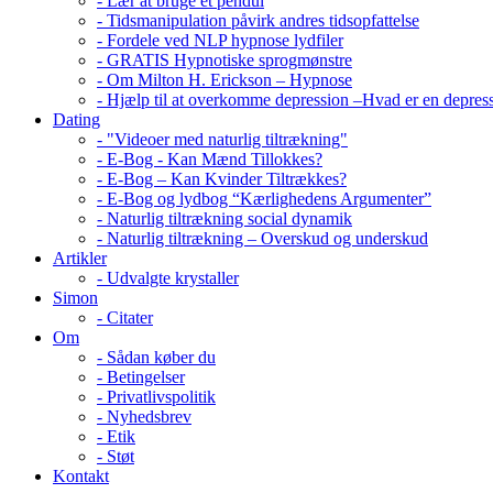
- Lær at bruge et pendul
- Tidsmanipulation påvirk andres tidsopfattelse
- Fordele ved NLP hypnose lydfiler
- GRATIS Hypnotiske sprogmønstre
- Om Milton H. Erickson – Hypnose
- Hjælp til at overkomme depression –Hvad er en depres
Dating
- "Videoer med naturlig tiltrækning"
- E-Bog - Kan Mænd Tillokkes?
- E-Bog – Kan Kvinder Tiltrækkes?
- E-Bog og lydbog “Kærlighedens Argumenter”
- Naturlig tiltrækning social dynamik
- Naturlig tiltrækning – Overskud og underskud
Artikler
- Udvalgte krystaller
Simon
- Citater
Om
- Sådan køber du
- Betingelser
- Privatlivspolitik
- Nyhedsbrev
- Etik
- Støt
Kontakt