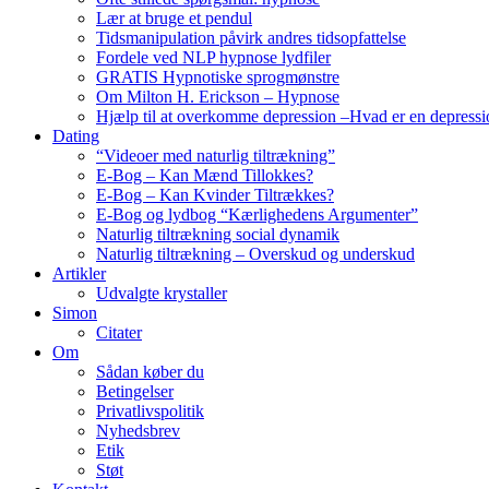
Lær at bruge et pendul
Tidsmanipulation påvirk andres tidsopfattelse
Fordele ved NLP hypnose lydfiler
GRATIS Hypnotiske sprogmønstre
Om Milton H. Erickson – Hypnose
Hjælp til at overkomme depression –Hvad er en depressi
Dating
“Videoer med naturlig tiltrækning”
E-Bog – Kan Mænd Tillokkes?
E-Bog – Kan Kvinder Tiltrækkes?
E-Bog og lydbog “Kærlighedens Argumenter”
Naturlig tiltrækning social dynamik
Naturlig tiltrækning – Overskud og underskud
Artikler
Udvalgte krystaller
Simon
Citater
Om
Sådan køber du
Betingelser
Privatlivspolitik
Nyhedsbrev
Etik
Støt