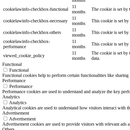
months
11
cookielawinfo-checkbox-functional
The cookie is set by
months
11
cookielawinfo-checkbox-necessary
This cookie is set b
months
11
cookielawinfo-checkbox-others
This cookie is set b
months
cookielawinfo-checkbox-
11
This cookie is set b
performance
months
11
The cookie is set by
viewed_cookie_policy
months
data.
Functional
Functional
Functional cookies help to perform certain functionalities like sharing 
Performance
Performance
Performance cookies are used to understand and analyze the key perfor
Analytics
Analytics
Analytical cookies are used to understand how visitors interact with th
Advertisement
Advertisement
Advertisement cookies are used to provide visitors with relevant ads 
Others