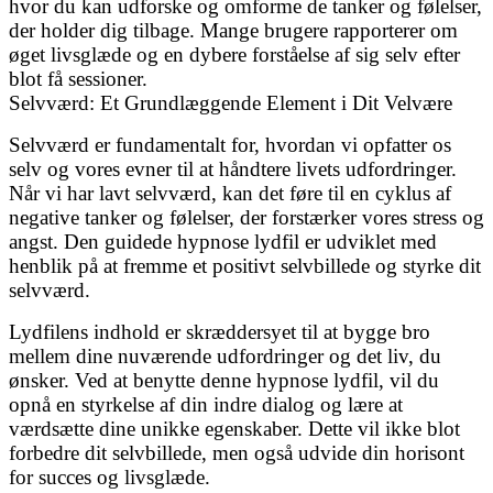
hvor du kan udforske og omforme de tanker og følelser,
der holder dig tilbage. Mange brugere rapporterer om
øget livsglæde og en dybere forståelse af sig selv efter
blot få sessioner.
Selvværd: Et Grundlæggende Element i Dit Velvære
Selvværd er fundamentalt for, hvordan vi opfatter os
selv og vores evner til at håndtere livets udfordringer.
Når vi har lavt selvværd, kan det føre til en cyklus af
negative tanker og følelser, der forstærker vores stress og
angst. Den guidede hypnose lydfil er udviklet med
henblik på at fremme et positivt selvbillede og styrke dit
selvværd.
Lydfilens indhold er skræddersyet til at bygge bro
mellem dine nuværende udfordringer og det liv, du
ønsker. Ved at benytte denne hypnose lydfil, vil du
opnå en styrkelse af din indre dialog og lære at
værdsætte dine unikke egenskaber. Dette vil ikke blot
forbedre dit selvbillede, men også udvide din horisont
for succes og livsglæde.