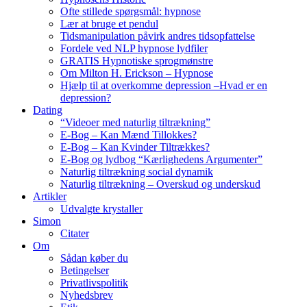
Ofte stillede spørgsmål: hypnose
Lær at bruge et pendul
Tidsmanipulation påvirk andres tidsopfattelse
Fordele ved NLP hypnose lydfiler
GRATIS Hypnotiske sprogmønstre
Om Milton H. Erickson – Hypnose
Hjælp til at overkomme depression –Hvad er en
depression?
Dating
“Videoer med naturlig tiltrækning”
E-Bog – Kan Mænd Tillokkes?
E-Bog – Kan Kvinder Tiltrækkes?
E-Bog og lydbog “Kærlighedens Argumenter”
Naturlig tiltrækning social dynamik
Naturlig tiltrækning – Overskud og underskud
Artikler
Udvalgte krystaller
Simon
Citater
Om
Sådan køber du
Betingelser
Privatlivspolitik
Nyhedsbrev