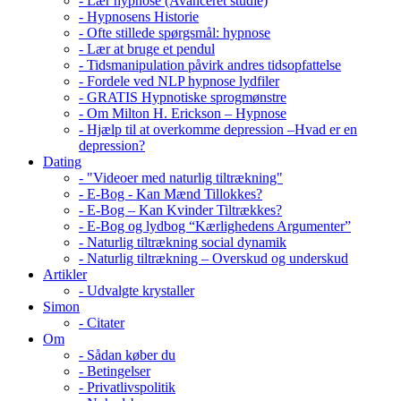
- Lær hypnose (Avanceret studie)
- Hypnosens Historie
- Ofte stillede spørgsmål: hypnose
- Lær at bruge et pendul
- Tidsmanipulation påvirk andres tidsopfattelse
- Fordele ved NLP hypnose lydfiler
- GRATIS Hypnotiske sprogmønstre
- Om Milton H. Erickson – Hypnose
- Hjælp til at overkomme depression –Hvad er en
depression?
Dating
- "Videoer med naturlig tiltrækning"
- E-Bog - Kan Mænd Tillokkes?
- E-Bog – Kan Kvinder Tiltrækkes?
- E-Bog og lydbog “Kærlighedens Argumenter”
- Naturlig tiltrækning social dynamik
- Naturlig tiltrækning – Overskud og underskud
Artikler
- Udvalgte krystaller
Simon
- Citater
Om
- Sådan køber du
- Betingelser
- Privatlivspolitik