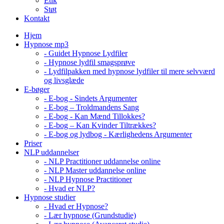
Etik
Støt
Kontakt
Hjem
Hypnose mp3
- Guidet Hypnose Lydfiler
- Hypnose lydfil smagsprøve
- Lydfilpakken med hypnose lydfiler til mere selvværd
og livsglæde
E-bøger
- E-bog - Sindets Argumenter
- E-bog – Troldmandens Sang
- E-bog - Kan Mænd Tillokkes?
- E-bog – Kan Kvinder Tiltrækkes?
- E-bog og lydbog - Kærlighedens Argumenter
Priser
NLP uddannelser
- NLP Practitioner uddannelse online
- NLP Master uddannelse online
- NLP Hypnose Practitioner
- Hvad er NLP?
Hypnose studier
- Hvad er Hypnose?
- Lær hypnose (Grundstudie)