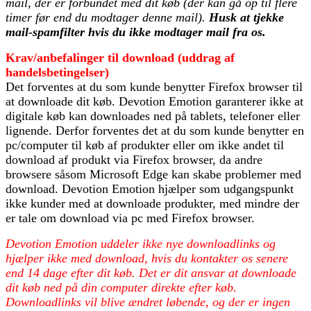
mail, der er forbundet med dit køb (der kan gå op til flere
timer før end du modtager denne mail).
Husk at tjekke
mail-spamfilter hvis du ikke modtager mail fra os.
Krav/anbefalinger til download (uddrag af
handelsbetingelser)
Det forventes at du som kunde benytter Firefox browser til
at downloade dit køb. Devotion Emotion garanterer ikke at
digitale køb kan downloades ned på tablets, telefoner eller
lignende. Derfor forventes det at du som kunde benytter en
pc/computer til køb af produkter eller om ikke andet til
download af produkt via Firefox browser, da andre
browsere såsom Microsoft Edge kan skabe problemer med
download. Devotion Emotion hjælper som udgangspunkt
ikke kunder med at downloade produkter, med mindre der
er tale om download via pc med Firefox browser.
Devotion Emotion uddeler ikke nye downloadlinks og
hjælper ikke med download, hvis du kontakter os senere
end 14 dage efter dit køb. Det er dit ansvar at downloade
dit køb ned på din computer direkte efter køb.
Downloadlinks vil blive ændret løbende, og der er ingen