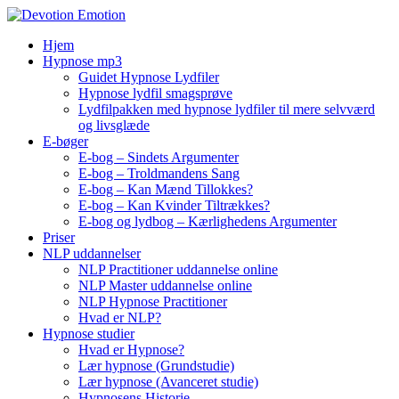
Skip
to
Hjem
content
Hypnose mp3
Guidet Hypnose Lydfiler
Hypnose lydfil smagsprøve
Lydfilpakken med hypnose lydfiler til mere selvværd
og livsglæde
E-bøger
E-bog – Sindets Argumenter
E-bog – Troldmandens Sang
E-bog – Kan Mænd Tillokkes?
E-bog – Kan Kvinder Tiltrækkes?
E-bog og lydbog – Kærlighedens Argumenter
Priser
NLP uddannelser
NLP Practitioner uddannelse online
NLP Master uddannelse online
NLP Hypnose Practitioner
Hvad er NLP?
Hypnose studier
Hvad er Hypnose?
Lær hypnose (Grundstudie)
Lær hypnose (Avanceret studie)
Hypnosens Historie