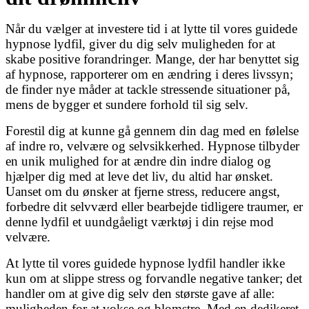
Når du vælger at investere tid i at lytte til vores guidede
hypnose lydfil, giver du dig selv muligheden for at
skabe positive forandringer. Mange, der har benyttet sig
af hypnose, rapporterer om en ændring i deres livssyn;
de finder nye måder at tackle stressende situationer på,
mens de bygger et sundere forhold til sig selv.
Forestil dig at kunne gå gennem din dag med en følelse
af indre ro, velvære og selvsikkerhed. Hypnose tilbyder
en unik mulighed for at ændre din indre dialog og
hjælper dig med at leve det liv, du altid har ønsket.
Uanset om du ønsker at fjerne stress, reducere angst,
forbedre dit selvværd eller bearbejde tidligere traumer, er
denne lydfil et uundgåeligt værktøj i din rejse mod
velvære.
At lytte til vores guidede hypnose lydfil handler ikke
kun om at slippe stress og forvandle negative tanker; det
handler om at give dig selv den største gave af alle:
muligheden for at vokse og blomstre. Med en dedikeret