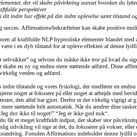
ementer, der vil skabe påvirkning uanset hvordan du lytter 
tfulde perspektiver
 i dit indre har effekt på din indre oplevelse samt tilstan
og succes. Affirmations/bekræftelser kan skabe positive mul
nen af kraftfulde NLP hypnotiske elementer blandet med a
ære i en dyb tilstand for at opleve effekten af denne lydfil
 er selvsikker” og selvom du måske ikke tror på hvad du sig
 skabe en ny og endnu mere støttende adfærd. Disse affirma
virkelig verden og adfærd.
s indre tilstande og vores fysiologi, der medfører en endnu
es hjerne noget at fokusere på eller noget at arbejde med bev
re, den altid har gjort. Derfor er det virkelig vigtigt at g
mere støttende helt automatisk. Når du ændrer dine tanker,
Jeg dur ikke til noget!” “Jeg er ikke god nok“.
u får et meget kraftfuldt indput, der skaber stor påvirkni
g udvikling vil sige at det, du fokuserer på vokser, eller
g forandring. Foruden Affirmations indeholder denne lydfi