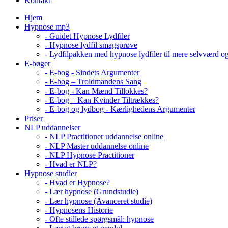
Kontakt
Hjem
Hypnose mp3
- Guidet Hypnose Lydfiler
- Hypnose lydfil smagsprøve
- Lydfilpakken med hypnose lydfiler til mere selvværd o
E-bøger
- E-bog - Sindets Argumenter
- E-bog – Troldmandens Sang
- E-bog - Kan Mænd Tillokkes?
- E-bog – Kan Kvinder Tiltrækkes?
- E-bog og lydbog - Kærlighedens Argumenter
Priser
NLP uddannelser
- NLP Practitioner uddannelse online
- NLP Master uddannelse online
- NLP Hypnose Practitioner
- Hvad er NLP?
Hypnose studier
- Hvad er Hypnose?
- Lær hypnose (Grundstudie)
- Lær hypnose (Avanceret studie)
- Hypnosens Historie
- Ofte stillede spørgsmål: hypnose