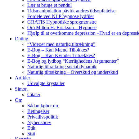
Lær at bruge et pendul
Tidsmanipulation påvirk andres tidsopfattelse
Fordele ved NLP hypnose lydfiler
GRATIS Hypnotiske sprogmønstre
Om Milton H. Erickson – Hypnose
Hjælp til at overkomme depression –Hvad er en depressi
Dating
“Videoer med naturlig tiltrækning”
E-Bog – Kan Mænd Tillokkes?
E-Bog – Kan Kvinder Tiltrækkes?
E-Bog og lydbog “Kærlighedens Argumenter”
Naturlig tiltrækning social dynamik
Naturlig tiltrækning – Overskud og underskud
Artikler
Udvalgte krystaller
Simon
Citater
Om
Sådan køber du
Betingelser
Privatlivspolitik
Nyhedsbrev
Etik
Støt