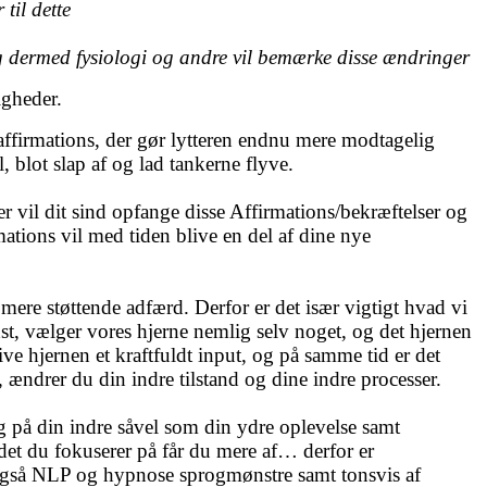
til dette
d og dermed fysiologi og andre vil bemærke disse ændringer
igheder.
ffirmations, der gør lytteren endnu mere modtagelig
, blot slap af og lad tankerne flyve.
er vil dit sind opfange disse Affirmations/bekræftelser og
tions vil med tiden blive en del af dine nye
 mere støttende adfærd. Derfor er det især vigtigt hvad vi
idst, vælger vores hjerne nemlig selv noget, og det hjernen
ive hjernen et kraftfuldt input, og på samme tid er det
 ændrer du din indre tilstand og dine indre processer.
ng på din indre såvel som din ydre oplevelse samt
 det du fokuserer på får du mere af… derfor er
l også NLP og hypnose sprogmønstre samt tonsvis af