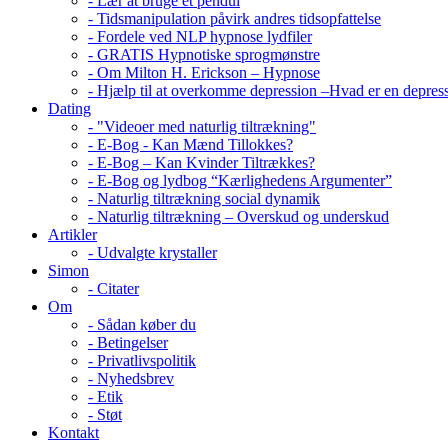
- Lær at bruge et pendul
- Tidsmanipulation påvirk andres tidsopfattelse
- Fordele ved NLP hypnose lydfiler
- GRATIS Hypnotiske sprogmønstre
- Om Milton H. Erickson – Hypnose
- Hjælp til at overkomme depression –Hvad er en depres
Dating
- "Videoer med naturlig tiltrækning"
- E-Bog - Kan Mænd Tillokkes?
- E-Bog – Kan Kvinder Tiltrækkes?
- E-Bog og lydbog “Kærlighedens Argumenter”
- Naturlig tiltrækning social dynamik
- Naturlig tiltrækning – Overskud og underskud
Artikler
- Udvalgte krystaller
Simon
- Citater
Om
- Sådan køber du
- Betingelser
- Privatlivspolitik
- Nyhedsbrev
- Etik
- Støt
Kontakt