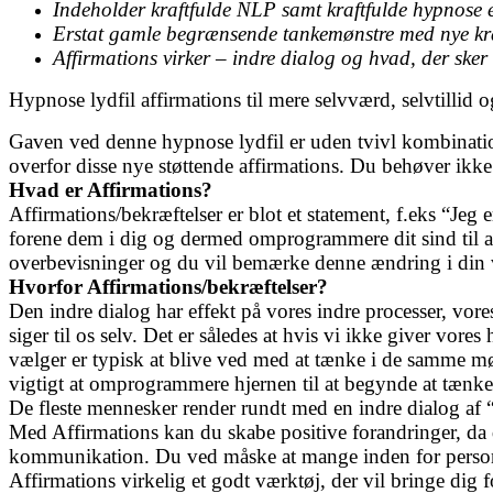
Indeholder kraftfulde NLP samt kraftfulde hypnose el
Erstat gamle begrænsende tankemønstre med nye kraf
Affirmations virker – indre dialog og hvad, der sker
Hypnose lydfil affirmations til mere selvværd, selvtillid 
Gaven ved denne hypnose lydfil er uden tvivl kombinatio
overfor disse nye støttende affirmations. Du behøver ikke v
Hvad er Affirmations?
Affirmations/bekræftelser er blot et statement, f.eks “Jeg
forene dem i dig og dermed omprogrammere dit sind til at
overbevisninger og du vil bemærke denne ændring i din 
Hvorfor Affirmations/bekræftelser?
Den indre dialog har effekt på vores indre processer, vore
siger til os selv. Det er således at hvis vi ikke giver vor
vælger er typisk at blive ved med at tænke i de samme mønst
vigtigt at omprogrammere hjernen til at begynde at tænke 
De fleste mennesker render rundt med en indre dialog af “
Med Affirmations kan du skabe positive forandringer, da d
kommunikation.
Du ved måske at mange inden for personli
Affirmations virkelig et godt værktøj, der vil bringe di