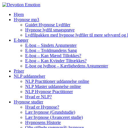
Skip
to
Hjem
content
Hypnose mp3
Guidet Hypnose Lydfiler
Hypnose lydfil smagsprøve
Lydfilpakken med hypnose lydfiler til mere selvværd og 
E-bøger
E-bog – Sindets Argumenter
E-bog – Troldmandens Sang
E-bog – Kan Mænd Tillokkes?
E-bog – Kan Kvinder Tiltrækkes?
E-bog og lydbog – Kærlighedens Argumenter
Priser
NLP uddannelser
NLP Practitioner uddannelse online
NLP Master uddannelse online
NLP Hypnose Practitioner
Hvad er NLP?
Hypnose studier
Hvad er Hypnose?
Lær hypnose (Grundstudie)
Lær hypnose (Avanceret studie)
Hypnosens Historie
Ofte stillede spørgsmål: hypnose